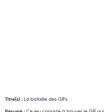
Titre(s) :
La bataille des GIFs
Résumé :
Ce jeu consiste à trouver le GIF qui